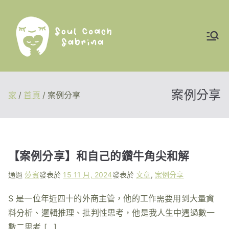
跳
至
內
靈魂教練莎賓｜活
容
出真我 你說了算
案例分享
家
首頁
案例分享
【案例分享】和自己的鑽牛角尖和解
通過
莎賓
發表於
15 11 月, 2024
發表於
文章
,
案例分享
S 是一位年近四十的外商主管，他的工作需要用到大量資
料分析、邏輯推理、批判性思考，他是我人生中遇過數一
數二思考 […]